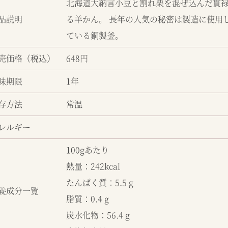
北海道大納言小豆と割れ栗を混ぜ込んだ貫
品説明
る羊かん。 長年の人気の秘密は製造に使用
ている銅製釜。
売価格（税込）
648円
味期限
1年
存方法
常温
レルギー
100gあたり
熱量：242kcal
たんぱく質：5.5 g
養成分一覧
脂質：0.4 g
炭水化物：56.4 g