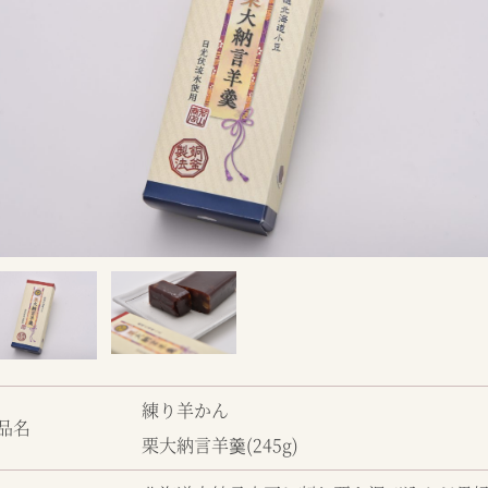
練り羊かん
品名
栗大納言羊羹(245g)