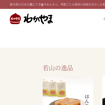
栃木県の日光の麓にて羊羹やあんみつ、季節ごとの素材の旨味を生かした
若山の逸品