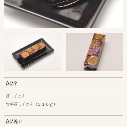
商品名
蒸し羊かん
紫芋蒸し羊かん（２１０ｇ）
商品説明