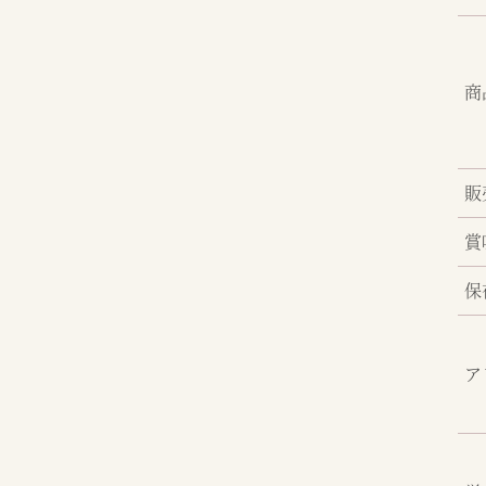
商
販
賞
保
ア