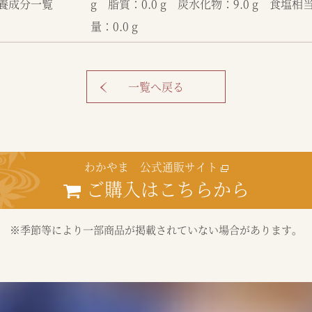
養成分一覧
g 脂質：0.0 g 炭水化物：9.0 g 食塩相
量：0.0 g
一覧へ戻る
わかやま 公式通販サイト
ご購入はこちらから
※季節等により一部商品が掲載されていない場合があります。