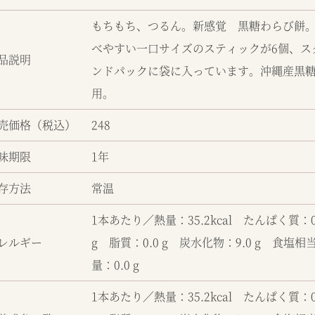
もちもち、つるん。新感覚 黒糖わらび餅
べやすい一口サイズのスティックが6個、ス
品説明
ンドパックに袋に入っています。沖縄産黒
用。
売価格（税込）
248
味期限
1年
存方法
常温
1本あたり／熱量：35.2kcal たんぱく質：0
レルギー
g 脂質：0.0 g 炭水化物：9.0 g 食塩相
量：0.0 g
1本あたり／熱量：35.2kcal たんぱく質：0